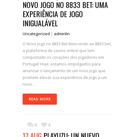
NOVO JOGO NO 8833 BET: UMA
EXPERIÊNCIA DE JOGO
INIGUALÁVEL
Uncategorized
|
adminlin
O Novo Jogo no 8833 Bet Bem-vindo ao 8833 bet,
a plataforma de casino online que tem
conquistado os corações dos jogadores em
Portugal! Hoje, estamos empolgados para
anunciar o lançamento de um novo jogo que
promete elevar sua experiência de jogo a um
novo…
READ MORE
0
0
17 AUG
PLAYUZU: UN NUEVO