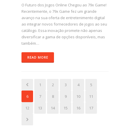
O Futuro dos Jogos Online Chegou ao 79x Game!
Recentemente, o 79x Game fez um grande
avanço na sua oferta de entretenimento digital
ao integrar novos fornecedores de jogos ao seu
catálogo. Essa inovação promete não apenas
diversificar a gama de opções disponíveis, mas
também…
READ MORE
1
2
3
4
5
6
7
8
9
10
11
12
13
14
15
16
17