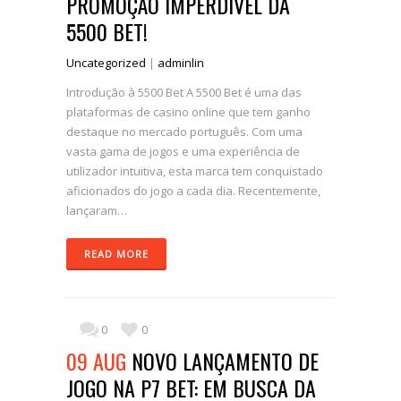
PROMOÇÃO IMPERDÍVEL DA
5500 BET!
Uncategorized
|
adminlin
Introdução à 5500 Bet A 5500 Bet é uma das
plataformas de casino online que tem ganho
destaque no mercado português. Com uma
vasta gama de jogos e uma experiência de
utilizador intuitiva, esta marca tem conquistado
aficionados do jogo a cada dia. Recentemente,
lançaram…
READ MORE
0
0
09 AUG
NOVO LANÇAMENTO DE
JOGO NA P7 BET: EM BUSCA DA