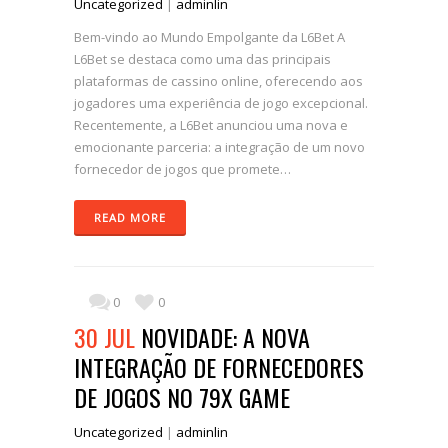
Uncategorized
|
adminlin
Bem-vindo ao Mundo Empolgante da L6Bet A
L6Bet se destaca como uma das principais
plataformas de cassino online, oferecendo aos
jogadores uma experiência de jogo excepcional.
Recentemente, a L6Bet anunciou uma nova e
emocionante parceria: a integração de um novo
fornecedor de jogos que promete…
READ MORE
0
0
30 JUL
NOVIDADE: A NOVA
INTEGRAÇÃO DE FORNECEDORES
DE JOGOS NO 79X GAME
Uncategorized
|
adminlin