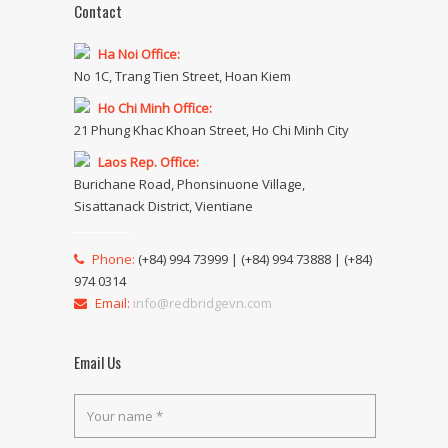
Contact
Ha Noi Office:
No 1C, Trang Tien Street, Hoan Kiem
Ho Chi Minh Office:
21 Phung Khac Khoan Street, Ho Chi Minh City
Laos Rep. Office:
Burichane Road, Phonsinuone Village,
Sisattanack District, Vientiane
Phone:
(+84) 994 73999 | (+84) 994 73888 | (+84)
974 0314
Email:
info@redbridgevn.com
Email Us