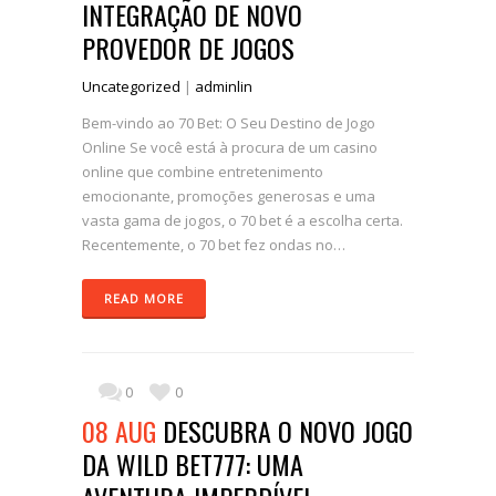
INTEGRAÇÃO DE NOVO
PROVEDOR DE JOGOS
Uncategorized
|
adminlin
Bem-vindo ao 70 Bet: O Seu Destino de Jogo
Online Se você está à procura de um casino
online que combine entretenimento
emocionante, promoções generosas e uma
vasta gama de jogos, o 70 bet é a escolha certa.
Recentemente, o 70 bet fez ondas no…
READ MORE
0
0
08 AUG
DESCUBRA O NOVO JOGO
DA WILD BET777: UMA