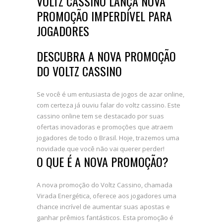
VOLTZ CASSINO LANÇA NOVA
PROMOÇÃO IMPERDÍVEL PARA
JOGADORES
DESCUBRA A NOVA PROMOÇÃO
DO VOLTZ CASSINO
Se você é um entusiasta de jogos de azar online,
com certeza já ouviu falar do
voltz cassino
. Este
cassino online tem se destacado por suas
ofertas inovadoras e promoções que atraem
jogadores de todo o Brasil. Hoje, trazemos uma
novidade que você não vai querer perder!
O QUE É A NOVA PROMOÇÃO?
A nova promoção do Voltz Cassino, chamada
Virada Energética, oferece aos jogadores uma
chance incrível de aumentar suas apostas e
ganhar prêmios fantásticos. Esta promoção é