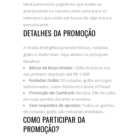
ideal para novos jogadores que estão se
aventurando no cassino, bem como para os
veteranos que estão em busca de algo extra e
emocionante.
DETALHES DA PROMOÇÃO
A Virada Energética promete bônus, rodadas
grátis e muito mais. Veja abaixo os principais
detalhes:
Bônus de Boas-Vindas:
100% de bônus em
seu primeiro depósito até R$ 1.000!
Rodadas Grátis:
50 rodadas grátis em jogos
selecionados, como Starburst e Book of Dead.
Promoção de Cashback:
Receba 10% de volta
em suas perdas durante a semana.
Sem requisitos de apostas:
Todos os ganhos
de rodadas grátis são retiradas imediatas.
COMO PARTICIPAR DA
PROMOÇÃO?