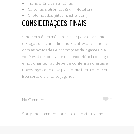
Transferências Bancárias
Carteiras Eletrônicas (Skrill, Neteller)
Criptomoedas (Bitcoin, Ethereum)
CONSIDERAÇÕES FINAIS
Setembro é um mês promissor para os amantes
de jogos de azar online no Brasil, especialmente
com as novidades e promoções da
7 games
. Se
você está em busca de uma experiência de jogo
emocionante, não deixe de conferir as ofertas e
novos jogos que essa plataforma tem a oferecer.
Boa sorte e divirta-se jogando!
0
No Comment
Sorry, the comment form is closed at this time.