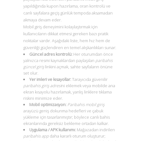
yapıldığında kupon hazırlama, oran kontrolü ve
canlı sayfalara geçiş günlük tempoda aksamadan
akmaya devam eder.
Mobil giriş deneyimini kolaylaştırmak için
kullanıcıların dikkat etmesi gereken bazı pratik
noktalar vardır. Aşağıdaki liste, hem hız hem de
güvenliği güçlendiren en temel alışkanlıkları sunar:
Güncel adres kontrolü:
Her oturumdan önce
yalnızca resmi kaynaklardan paylaşılan
paribahis
güncel giriş
linkini açmak, sahte sayfaların önüne
set olur.
Yer imleri ve kısayollar:
Tarayıcıda güvenilir
paribahis giriş adresi
ni eklemek veya mobilde ana
ekran kısayolu hazırlamak, yanlış linklere tıklama
riskini minimize eder.
Mobil optimizasyon:
Paribahis mobil giriş
arayüzü geniş dokunma hedefleri ve çabuk
yükleme için tasarlanmıştır; böylece canlı bahis
ekranlarında gereksiz bekleme ortadan kalkar.
Uygulama / APK kullanımı:
Mağazadan indirilen
paribahis app
daha kararlı oturum oluşturur;