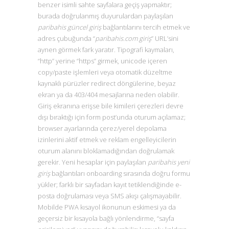
benzer isimli sahte sayfalara geçiş yapmaktır;
burada doğrulanmış duyurulardan paylaşılan
paribahis güncel giriş
bağlantılarını tercih etmek ve
adres çubuğunda “
paribahis.com giriş
” URL’sini
aynen görmek fark yaratır. Tipografi kaymaları,
“http” yerine “https” girmek, unicode içeren
copy/paste işlemleri veya otomatik düzeltme
kaynaklı pürüzler redirect döngülerine, beyaz
ekran ya da 403/404 mesajlarına neden olabilir.
Giriş ekranına erişse bile kimileri çerezleri devre
dışı bıraktığı için form post’unda oturum açılamaz;
browser ayarlarında çerez/yerel depolama
izinlerini aktif etmek ve reklam engelleyicilerin
oturum alanını bloklamadığından doğrulamak
gerekir. Yeni hesaplar için paylaşılan
paribahis yeni
giriş
bağlantıları onboarding sırasında doğru formu
yükler; farklı bir sayfadan kayıt tetiklendiğinde e-
posta doğrulaması veya SMS akışı çalışmayabilir.
Mobilde PWA kısayol ikonunun eskimesi ya da
geçersiz bir kısayola bağlı yönlendirme, “sayfa