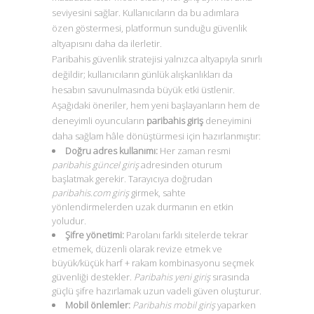
seviyesini sağlar. Kullanıcıların da bu adımlara
özen göstermesi, platformun sunduğu güvenlik
altyapısını daha da ilerletir.
Paribahis güvenlik stratejisi yalnızca altyapıyla sınırlı
değildir; kullanıcıların günlük alışkanlıkları da
hesabın savunulmasında büyük etki üstlenir.
Aşağıdaki öneriler, hem yeni başlayanların hem de
deneyimli oyuncuların
paribahis giriş
deneyimini
daha sağlam hâle dönüştürmesi için hazırlanmıştır:
Doğru adres kullanımı:
Her zaman resmi
paribahis güncel giriş
adresinden oturum
başlatmak gerekir. Tarayıcıya doğrudan
paribahis.com giriş
girmek, sahte
yönlendirmelerden uzak durmanın en etkin
yoludur.
Şifre yönetimi:
Parolanı farklı sitelerde tekrar
etmemek, düzenli olarak revize etmek ve
büyük/küçük harf + rakam kombinasyonu seçmek
güvenliği destekler.
Paribahis yeni giriş
sırasında
güçlü şifre hazırlamak uzun vadeli güven oluşturur.
Mobil önlemler:
Paribahis mobil giriş
yaparken