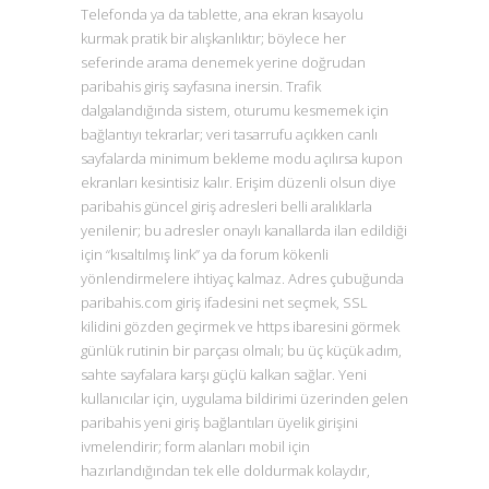
Telefonda ya da tablette, ana ekran kısayolu
kurmak pratik bir alışkanlıktır; böylece her
seferinde arama denemek yerine doğrudan
paribahis giriş sayfasına inersin. Trafik
dalgalandığında sistem, oturumu kesmemek için
bağlantıyı tekrarlar; veri tasarrufu açıkken canlı
sayfalarda minimum bekleme modu açılırsa kupon
ekranları kesintisiz kalır. Erişim düzenli olsun diye
paribahis güncel giriş adresleri belli aralıklarla
yenilenir; bu adresler onaylı kanallarda ilan edildiği
için “kısaltılmış link” ya da forum kökenli
yönlendirmelere ihtiyaç kalmaz. Adres çubuğunda
paribahis.com giriş ifadesini net seçmek, SSL
kilidini gözden geçirmek ve https ibaresini görmek
günlük rutinin bir parçası olmalı; bu üç küçük adım,
sahte sayfalara karşı güçlü kalkan sağlar. Yeni
kullanıcılar için, uygulama bildirimi üzerinden gelen
paribahis yeni giriş bağlantıları üyelik girişini
ivmelendirir; form alanları mobil için
hazırlandığından tek elle doldurmak kolaydır,