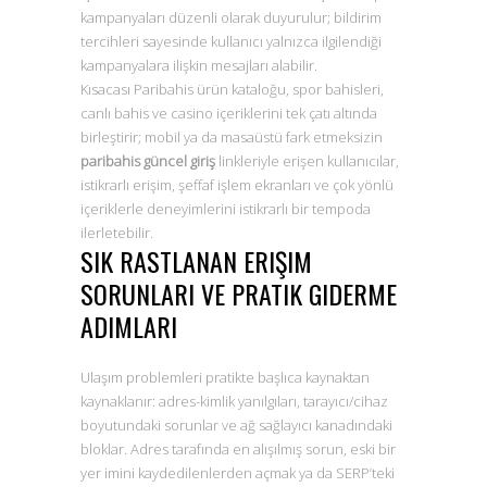
kampanyaları düzenli olarak duyurulur; bildirim
tercihleri sayesinde kullanıcı yalnızca ilgilendiği
kampanyalara ilişkin mesajları alabilir.
Kısacası Paribahis ürün kataloğu, spor bahisleri,
canlı bahis ve casino içeriklerini tek çatı altında
birleştirir; mobil ya da masaüstü fark etmeksizin
paribahis güncel giriş
linkleriyle erişen kullanıcılar,
istikrarlı erişim, şeffaf işlem ekranları ve çok yönlü
içeriklerle deneyimlerini istikrarlı bir tempoda
ilerletebilir.
SIK RASTLANAN ERIŞIM
SORUNLARI VE PRATIK GIDERME
ADIMLARI
Ulaşım problemleri pratikte başlıca kaynaktan
kaynaklanır: adres-kimlik yanılgıları, tarayıcı/cihaz
boyutundaki sorunlar ve ağ sağlayıcı kanadındaki
bloklar. Adres tarafında en alışılmış sorun, eski bir
yer imini kaydedilenlerden açmak ya da SERP’teki