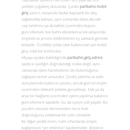
Taşınabilir üyelerin tercihleri son yıllarda hızlı
şekilde çoğalmış durumda. Çünkü
paribahis mobil
giriş
süreci, masaüstü kadar kapsamlı bir akış
sağlamakla kalmaz, aynı zamanda daha akıcıdır.
cep telefonu ya da tablet üzerinden kupon
güncellemek, live bahis ekranlarına tek aksiyonda
erişmek ve promo bildirimlerini eş zamanlı görmek
kolaydır. Özellikle yolda olan kullanıcılar için mobil
giriş ciddi bir konfordur.
Altyapı açıdan bakıldığında
paribahis giriş adresi
sadece üyeliğin doğrulandığı nokta değil, aynı
zamanda işlem hareketlerin de bütünlüğünü
sağlayan temel unsurdur. Çünkü yatırma ve iade
süreçlerinde balance uyumu, ancak güncel erişim
üzerinden istikrarlı şekilde gerçekleşir. Eski ya da
arşiv bir bağlantı üzerinden işlem yapılırsa balance
güncellemesi sapabilir, bu da üyeye yük yaşatır. Bu
yüzden oturum denemeden önce linki
doğruluğunu yoklamak bir rutin olmalıdır.
Bir diğer pratik öneri, rutin cihazlarda erişim
bağlantısını “yer imlerine” kaydetmektir. Böylece