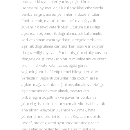
otomatik klavye tipleri yanlış girişleri önler.
Deneyimli oyuncular, sık kullandıkları cihazlarda
paribahis giriş adresi yer imlerini düzenli tutar;
“mobilde bir, masaüstünde bir” mantığıyla iki
güvenilir kısayol yeterli olur. Oturum sürekliliği
açısından biyometrik doğrulama, tek kullanımlık
kod ve zaman aşımı ayarlarını dengelemek kritik:
aşırı sık doğrulama can sıkarken, aşırı esnek ayar
da güvenliği zayıflatır. Paribahis güncel altyapısı bu
dengeyi oluşturmak için oturum kalitesini ve cihaz
profilini dikkate katar; yavaş ağda görsel
yoğunluğunu hafifletip temel bileşenleri öne
yerleştirir. Bağlantı sorunlarında çözüm sırası
açıktır: mağaza önbelleğini boşaltmak, saat/bölge
eşitlemesini devreye almak, tarayıcı veri
önbelleğini boşaltmak ve güvenilir paribahis
güncel giriş linkini tekrar yazmak. Alternatif olarak
ana ekran kısayolunu yeniden kurmak, hatalı
yönlendirme izlerini temizler. Kısacası mobilde
hedef, hız ve güveni aynı anda korumak; resmi
paylaşılan adreslerden paribahis mobil giriş