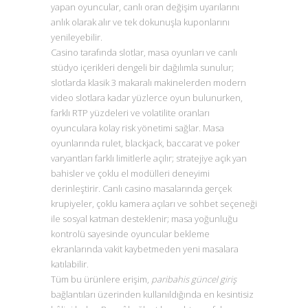
yapan oyuncular, canlı oran değişim uyarılarını
anlık olarak alır ve tek dokunuşla kuponlarını
yenileyebilir.
Casino tarafında slotlar, masa oyunları ve canlı
stüdyo içerikleri dengeli bir dağılımla sunulur;
slotlarda klasik 3 makaralı makinelerden modern
video slotlara kadar yüzlerce oyun bulunurken,
farklı RTP yüzdeleri ve volatilite oranları
oyunculara kolay risk yönetimi sağlar. Masa
oyunlarında rulet, blackjack, baccarat ve poker
varyantları farklı limitlerle açılır; stratejiye açık yan
bahisler ve çoklu el modülleri deneyimi
derinleştirir. Canlı casino masalarında gerçek
krupiyeler, çoklu kamera açıları ve sohbet seçeneği
ile sosyal katman desteklenir; masa yoğunluğu
kontrolü sayesinde oyuncular bekleme
ekranlarında vakit kaybetmeden yeni masalara
katılabilir.
Tüm bu ürünlere erişim,
paribahis güncel giriş
bağlantıları üzerinden kullanıldığında en kesintisiz