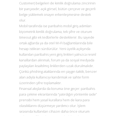
Customer) belgeleri de kimlik doğrulama zincirinin
bir parçasıdır; açık görsel, bütün çerçeve ve geçerli
belge yüklemek onayın erkenleşmesine destek
olur.
Mobil tarafında ise paribahis mobil giriş adımları
biyometrik kimlik doğrulama, tek şifre ve oturum
timeout gibi ek tedbirlerle desteklenir. Bu sayede
ortak ağlarda ya da otel Wi-Fi bağlantılarında bile
hesap istikrarı sürdürülür. Yeni üyelik açılışında
kullanılan paribahis yeni giriş linkleri yalnızca resmî
kanallardan alınmalı, forum ya da sosyal medyada
paylaşılan kısaltılmış linklerden uzak durulmalıdır.
Çünkü phishing ataklarında en yaygın taktik, benzer
alan adıyla kullanıcıyı kandırmak ve sahte form
üzerinden şifre toplamaktır.
Finansal akışlarda da koruma öne geçer: paribahis
para çekme ekranlarında “yatırdığın yöntemle iade”
prensibi hem yasal kurallara hem de kara para
olasılıklarını düşürmeye yardımcı olur. İşlem
sırasında kullanılan cihazın daha önce oturum