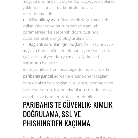
mağaza erişimi kısıtlıysa
paribahis apk
yedek olarak
yüklenebilir ama imza kontrolü mutlaka
denetlenmelidir.
Güvenlik ayarları:
Biyometrik doğrulama, tek
kullanımlık kod ve oturum zaman aşımı gibi
parametreler kişisel tercih doğrultusunda
düzenlenerek denge oluşturulmalıdır.
Bağlantı sorunları için ipuçları:
Önce tarayıcı ve
mağaza önbelleğini silmek, sonra
paribahis.com
giriş
adresini yeniden yazmak çoğu kesinti
sorununu halleder.
Bu alışkanlıklar benimsendiğinde mobil cihazda
paribahis güncel
adresine erişmek hem sağlam
hem de akıcı hale sağlanır. Kullanıcı, ister metroda
ister evde olsun, kupon ekranlarına tek dokunuşla
erişebilir ve işlemlerini akıcı ilerletebilir.
PARIBAHIS’TE GÜVENLIK: KIMLIK
DOĞRULAMA, SSL VE
PHISHING’DEN KAÇINMA
Çevrimiçi bahis ortamında koruma, kullanıcıların en