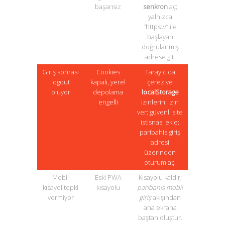
başarısız
senkron
aç;
yalnızca
“https://” ile
başlayan
doğrulanmış
adrese git.
Giriş sonrası
Cookies
Tarayıcıda
logout
kapalı, yerel
çerez ve
oluyor
depolama
localStorage
engelli
izinlerini izin
ver; güvenli site
istisnası ekle;
paribahis giriş
adresi
üzerinden
oturum aç.
Mobil
Eski PWA
Kısayolu kaldır;
kısayol tepki
kısayolu
paribahis mobil
vermiyor
giriş
akışından
ana ekrana
baştan oluştur.