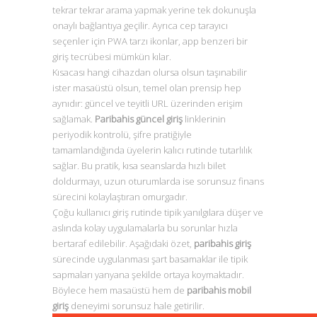
tekrar tekrar arama yapmak yerine tek dokunuşla
onaylı bağlantıya geçilir. Ayrıca cep tarayıcı
seçenler için PWA tarzı ikonlar, app benzeri bir
giriş tecrübesi mümkün kılar.
Kısacası hangi cihazdan olursa olsun taşınabilir
ister masaüstü olsun, temel olan prensip hep
aynıdır: güncel ve teyitli URL üzerinden erişim
sağlamak.
Paribahis güncel giriş
linklerinin
periyodik kontrolü, şifre pratiğiyle
tamamlandığında üyelerin kalıcı rutinde tutarlılık
sağlar. Bu pratik, kısa seanslarda hızlı bilet
doldurmayı, uzun oturumlarda ise sorunsuz finans
sürecini kolaylaştıran omurgadır.
Çoğu kullanıcı giriş rutinde tipik yanılgılara düşer ve
aslında kolay uygulamalarla bu sorunlar hızla
bertaraf edilebilir. Aşağıdaki özet,
paribahis giriş
sürecinde uygulanması şart basamaklar ile tipik
sapmaları yanyana şekilde ortaya koymaktadır.
Böylece hem masaüstü hem de
paribahis mobil
giriş
deneyimi sorunsuz hale getirilir.