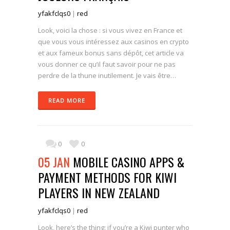
yfakfclqs0
|
red
Look, voici la chose : si vous vivez en France et
que vous vous intéressez aux casinos en crypto
et aux fameux bonus sans dépôt, cet article va
vous donner ce qu’il faut savoir pour ne pas
perdre de la thune inutilement. Je vais être…
READ MORE
0
0
05 JAN
MOBILE CASINO APPS &
PAYMENT METHODS FOR KIWI
PLAYERS IN NEW ZEALAND
yfakfclqs0
|
red
Look, here’s the thing: if you’re a Kiwi punter who