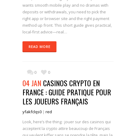
wants smooth mobile play and no dramas with
deposits or withdrawals, you need to pick the
right app or browser site and the right payment
method up front. This short guide gives practical,
local-first advice—real…
READ MORE
0
0
04 JAN
CASINOS CRYPTO EN
FRANCE : GUIDE PRATIQUE POUR
LES JOUEURS FRANÇAIS
yfakfclqs0
|
red
Look, here’s the thing : jouer sur des casinos qui
acceptent la crypto attire beaucoup de Français
qui veulent kiffer sans se prendre la tête, mais la