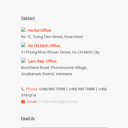
Contact
Ha Noi Office:
No 1C, Trang Tien Street, Hoan Kiem
Ho Chi Minh Office:
21 Phung Khac Khoan Street, Ho Chi Minh City
Laos Rep. Office:
Burichane Road, Phonsinuone Village,
Sisattanack District, Vientiane
Phone:
(+84) 994 73999 | (+84) 994 73888 | (+84)
974 0314
Email:
info@redbridgevn.com
Email Us