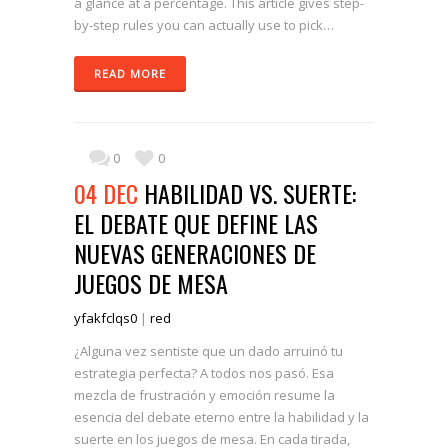
a glance at a percentage. This article gives step-
by-step rules you can actually use to pick…
READ MORE
0
0
04 DEC
HABILIDAD VS. SUERTE:
EL DEBATE QUE DEFINE LAS
NUEVAS GENERACIONES DE
JUEGOS DE MESA
yfakfclqs0
|
red
¿Alguna vez sentiste que un dado arruinó tu
estrategia perfecta? A todos nos pasó. Esa
mezcla de frustración y emoción resume la
esencia del debate eterno entre la habilidad y la
suerte en los juegos de mesa. En cada tirada,