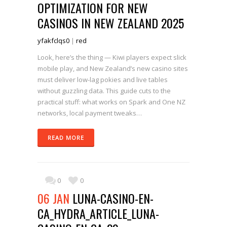
OPTIMIZATION FOR NEW
CASINOS IN NEW ZEALAND 2025
yfakfclqs0
|
red
Look, here’s the thing — Kiwi players expect slick
mobile play, and New Zealand’s new casino sites
must deliver low-lag pokies and live tables
without guzzling data. This guide cuts to the
practical stuff: what works on Spark and One NZ
networks, local payment tweaks…
READ MORE
0
0
06 JAN
LUNA-CASINO-EN-
CA_HYDRA_ARTICLE_LUNA-