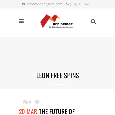
info@redbridgevn.com
(+84) 915 541
SEARCH
515
Language:
LEON FREE SPINS
0
0
20 MAR
THE FUTURE OF