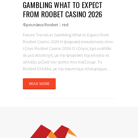
GAMBLING WHAT TO EXPECT
FROM ROOBET CASINO 2026
Φρουτάκια Roobet
|
red
Future Trends in Gambling What to Expect from
Roobet Casino 2026 Η ψηφιακή επανάσταση στον
τζόγο Roobet Casino 2026 Ο τζόγος έχει εισέλθει
σε μια νέα εποχή, με την ψηφιακή τεχνολογία να
αλλάζει ριζικά τον τρόπο που παίζουμε. Το
Roobet Ελλάδα, με την καινοτόμο πλατφόρμα…
READ MORE