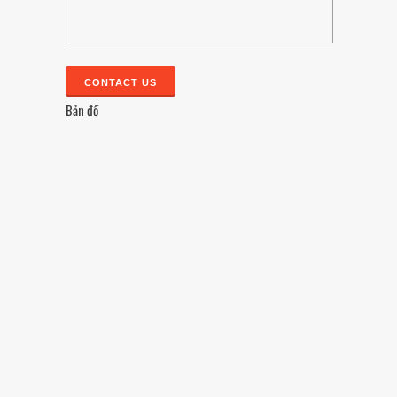
Bản đồ