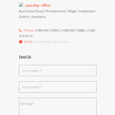
Laos Rep. Office:
Burichane Road, Phonsinuone Village, Sisattanack
District, Vientiane
Phone:
(+84) 994 73999 | (+84) 994 73888 | (+84)
974 0314
Email:
info@redbridgevn.com
Email Us