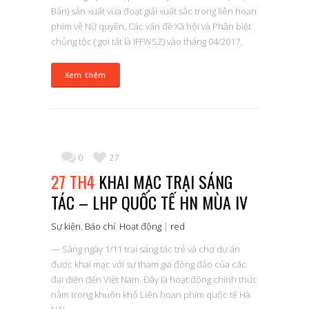
Bản) sản xuất vừa đoạt giải xuất sắc trong liên hoan
phim về Nữ quyền, Các vấn đề Xã hội và Phân biệt
chủng tộc ( gọi tắt là IFFWSZ) vào tháng 04/2017.
Xem thêm
0
27
27 TH4
KHAI MẠC TRẠI SÁNG
TÁC – LHP QUỐC TẾ HN MÙA IV
Sự kiện
,
Báo chí
,
Hoạt động
|
red
— Sáng ngày 1/11 trại sáng tác trẻ và chợ dự án
được khai mạc với sự tham gia đông đảo của các
đại diện đến Việt Nam. Đây là hoạt động chính thức
nằm trong khuôn khổ Liên hoan phim quốc tế Hà