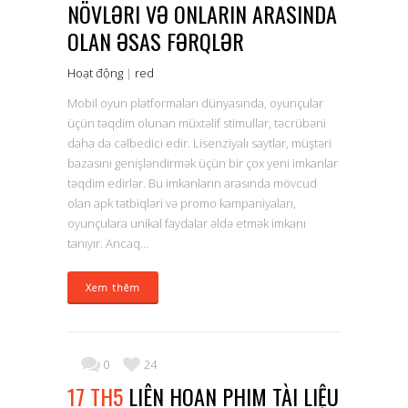
NÖVLƏRI VƏ ONLARIN ARASINDA
OLAN ƏSAS FƏRQLƏR
Hoạt động
|
red
Mobil oyun platformaları dünyasında, oyunçular
üçün təqdim olunan müxtəlif stimullar, təcrübəni
daha da cəlbedici edir. Lisenziyalı saytlar, müştəri
bazasını genişləndirmək üçün bir çox yeni imkanlar
təqdim edirlər. Bu imkanların arasında mövcud
olan apk tətbiqləri və promo kampaniyaları,
oyunçulara unikal faydalar əldə etmək imkanı
tanıyır. Ancaq…
Xem thêm
0
24
17 TH5
LIÊN HOAN PHIM TÀI LIỆU