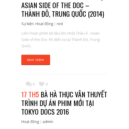
ASIAN SIDE OF THE DOC –
THÀNH ĐÔ, TRUNG QUỐC (2014)
Sự kiện
,
Hoạt động
|
red
Liên hoan phim tài liệu lớn nhất Châu Á : Asian
Side of the Doc #5 diễn ra tại Thành Đô, Trung
Quốc.
Xem thêm
0
0
17 TH5
BÀ HÀ THỤC VÂN THUYẾT
TRÌNH DỰ ÁN PHIM MỚI TẠI
TOKYO DOCS 2016
Hoạt động
|
admin