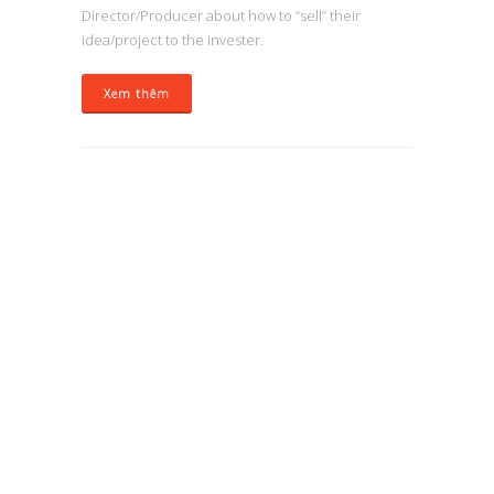
Director/Producer about how to “sell” their
idea/project to the invester.
Xem thêm