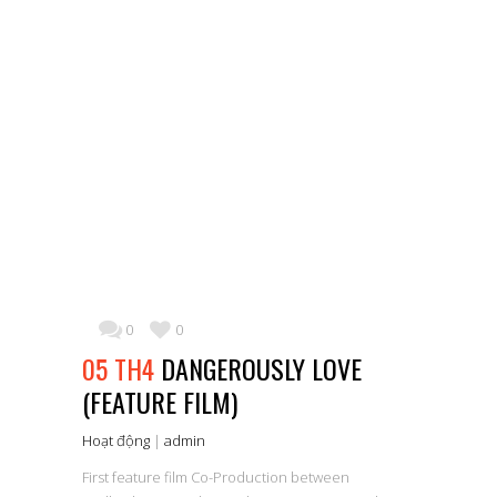
0
0
05 TH4
DANGEROUSLY LOVE
(FEATURE FILM)
Hoạt động
|
admin
First feature film Co-Production between