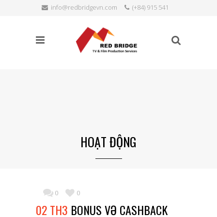
info@redbridgevn.com
(+84) 915 541
TÌM KIẾM
515
Language:
HOẠT ĐỘNG
0
0
02 TH3
BONUS VƏ CASHBACK