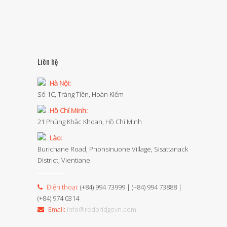
Liên hệ
Hà Nội:
Số 1C, Tràng Tiền, Hoàn Kiếm
Hồ Chí Minh:
21 Phùng Khắc Khoan, Hồ Chí Minh
Lào:
Burichane Road, Phonsinuone Village, Sisattanack
District, Vientiane
Điện thoại:
(+84) 994 73999 | (+84) 994 73888 |
(+84) 974 0314
Email:
info@redbridgevn.com