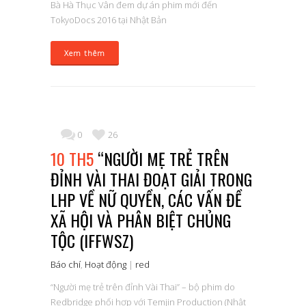
Bà Hà Thục Vân đem dự án phim mới đến
TokyoDocs 2016 tại Nhật Bản
Xem thêm
0
26
10 TH5
“NGƯỜI MẸ TRẺ TRÊN
ĐỈNH VÀI THAI ĐOẠT GIẢI TRONG
LHP VỀ NỮ QUYỀN, CÁC VẤN ĐỀ
XÃ HỘI VÀ PHÂN BIỆT CHỦNG
TỘC (IFFWSZ)
Báo chí
,
Hoạt động
|
red
“Người mẹ trẻ trên đỉnh Vài Thai” – bộ phim do
Redbridge phối hợp với Temjin Production (Nhật