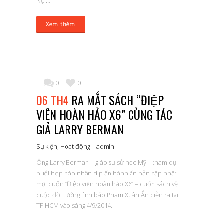
Nội…
Xem thêm
0
0
06 TH4
RA MẮT SÁCH “ĐIỆP
VIÊN HOÀN HẢO X6” CÙNG TÁC
GIẢ LARRY BERMAN
Sự kiện
,
Hoạt động
|
admin
Ông Larry Berman – giáo sư sử học Mỹ – tham dự
buổi họp báo nhân dịp ấn hành ấn bản cập nhật
mới cuốn “Điệp viên hoàn hảo X6” – cuốn sách về
cuộc đời tướng tình báo Phạm Xuân Ẩn diễn ra tại
TP HCM vào sáng 4/9/2014.