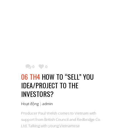
0
0
06 TH4
HOW TO “SELL” YOU
IDEA/PROJECT TO THE
INVESTORS?
Hoạt động
|
admin
Producer Paul Welsh comes to Vietnam with
support from British Council and Redbridge Co.
Ltd. Talking with young Vietnamese