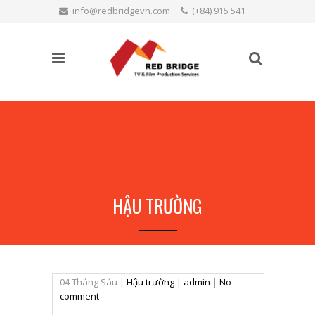
info@redbridgevn.com
(+84) 915 541
TÌM KIẾM
515
Language:
HẬU TRƯỜNG
04
Tháng Sáu
|
Hậu trường
|
admin
|
No
comment