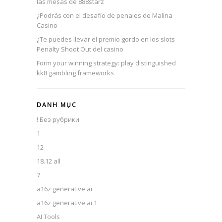
las mesas de 888starz
¿Podrás con el desafío de penales de Malina
Casino
¿Te puedes llevar el premio gordo en los slots
Penalty Shoot Out del casino
Form your winning strategy: play distinguished
kk8 gambling frameworks
DANH MỤC
! Без рубрики
1
12
18.12 all
7
a16z generative ai
a16z generative ai 1
AI Tools