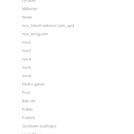
Lyrabet
Millioner
News
nov_hitech-advisor.com_upd
nov_tenig.com
nov2
nov3
nov4
nov5
nov6
Plinko game
Post
Báo chí
Public
Publick
Quickwin ανάληψη