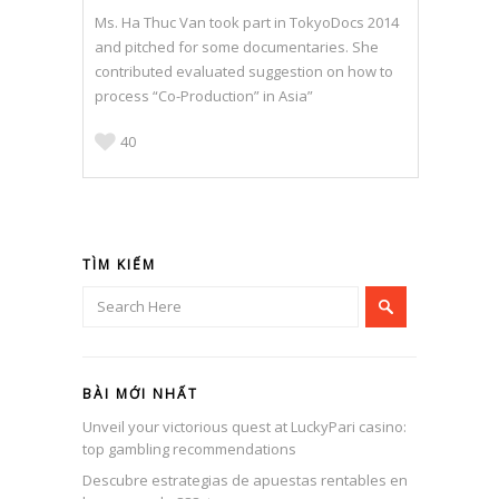
Ms. Ha Thuc Van took part in TokyoDocs 2014
and pitched for some documentaries. She
contributed evaluated suggestion on how to
process “Co-Production” in Asia”
40
TÌM KIẾM
BÀI MỚI NHẤT
Unveil your victorious quest at LuckyPari casino:
top gambling recommendations
Descubre estrategias de apuestas rentables en