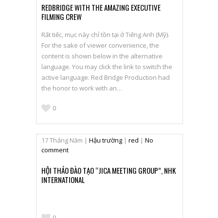
REDBRIDGE WITH THE AMAZING EXECUTIVE
FILMING CREW
Rất tiếc, mục này chỉ tồn tại ở Tiếng Anh (Mỹ).
For the sake of viewer convenience, the
content is shown below in the alternative
language. You may click the link to switch the
active language. Red Bridge Production had
the honor to work with an…
0
17
Tháng Năm
|
Hậu trường
|
red
|
No
comment
HỘI THẢO ĐÀO TẠO “JICA MEETING GROUP”, NHK
INTERNATIONAL
0