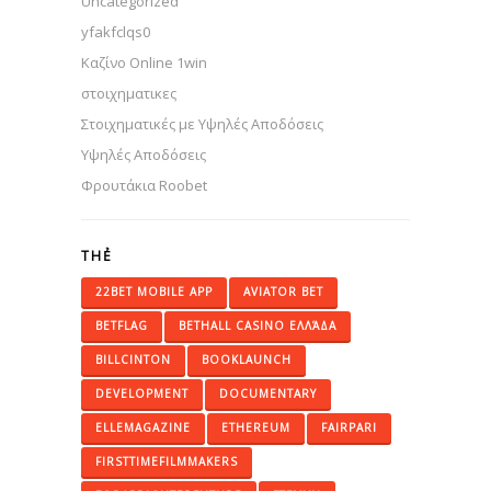
Uncategorized
yfakfclqs0
Καζίνο Online 1win
στοιχηματικες
Στοιχηματικές με Υψηλές Αποδόσεις
Υψηλές Αποδόσεις
Φρουτάκια Roobet
THẺ
22BET MOBILE APP
AVIATOR BET
BETFLAG
BETHALL CASINO ΕΛΛΆΔΑ
BILLCINTON
BOOKLAUNCH
DEVELOPMENT
DOCUMENTARY
ELLEMAGAZINE
ETHEREUM
FAIRPARI
FIRSTTIMEFILMMAKERS