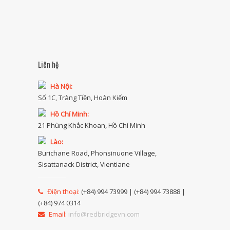
Liên hệ
Hà Nội:
Số 1C, Tràng Tiền, Hoàn Kiếm
Hồ Chí Minh:
21 Phùng Khắc Khoan, Hồ Chí Minh
Lào:
Burichane Road, Phonsinuone Village,
Sisattanack District, Vientiane
Điện thoại:
(+84) 994 73999 | (+84) 994 73888 |
(+84) 974 0314
Email:
info@redbridgevn.com