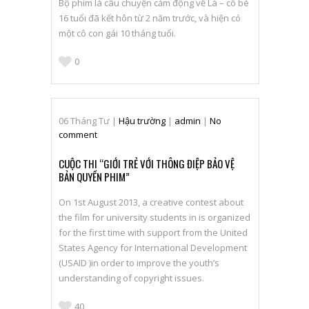
Bộ phim là câu chuyện cảm động về Lá – cô bé
16 tuổi đã kết hôn từ 2 năm trước, và hiện có
một cô con gái 10 tháng tuổi.
0
06
Tháng Tư
|
Hậu trường
|
admin
|
No
comment
CUỘC THI “GIỚI TRẺ VỚI THÔNG ĐIỆP BẢO VỆ
BẢN QUYỀN PHIM”
On 1st August 2013, a creative contest about
the film for university students in is organized
for the first time with support from the United
States Agency for International Development
(USAID )in order to improve the youth’s
understanding of copyright issues.
40