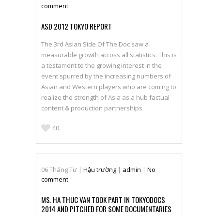
comment
ASD 2012 TOKYO REPORT
The 3rd Asian Side Of The Doc saw a
measurable growth across all statistics. This is
a testament to the growing interest in the
event spurred by the increasing numbers of
Asian and Western players who are coming to
realize the strength of Asia as a hub factual
content & production partnerships.
40
06
Tháng Tư
|
Hậu trường
|
admin
|
No
comment
MS. HA THUC VAN TOOK PART IN TOKYODOCS
2014 AND PITCHED FOR SOME DOCUMENTARIES