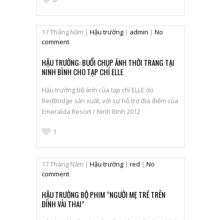
17
Tháng Năm
|
Hậu trường
|
admin
|
No
comment
HẬU TRƯỜNG: BUỔI CHỤP ẢNH THỜI TRANG TẠI
NINH BÌNH CHO TẠP CHÍ ELLE
Hậu trường bộ ảnh của tạp chí ELLE do
RedBridge sản xuất, với sự hỗ trợ địa điểm của
Emeralda Resort / Ninh Bình 2012
1
17
Tháng Năm
|
Hậu trường
|
red
|
No
comment
HẬU TRƯỜNG BỘ PHIM “NGƯỜI MẸ TRẺ TRÊN
ĐỈNH VÀI THAI”