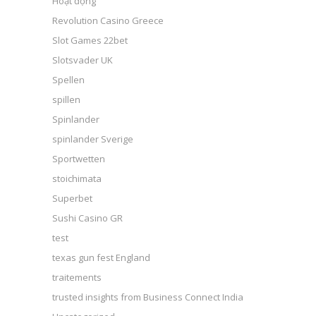
Hoạt động
Revolution Casino Greece
Slot Games 22bet
Slotsvader UK
Spellen
spillen
Spinlander
spinlander Sverige
Sportwetten
stoichimata
Superbet
Sushi Casino GR
test
texas gun fest England
traitements
trusted insights from Business Connect India