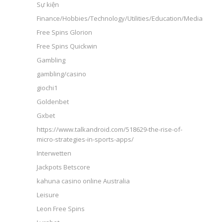
Sự kiện
Finance/Hobbies/Technology/Utilities/Education/Media
Free Spins Glorion
Free Spins Quickwin
Gambling
gambling/casino
giochi1
Goldenbet
Gxbet
https://www.talkandroid.com/518629-the-rise-of-
micro-strategies-in-sports-apps/
Interwetten
Jackpots Betscore
kahuna casino online Australia
Leisure
Leon Free Spins