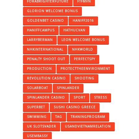
FORABRIGHTERFUTURE
FTFMVN
GLORION WELCOME BONUS
GOLDENBET CASINO
HANIFF2016
HANIFFCAMPUS
HATHUCVAN
LARRYBERMAN
LEON WELCOME BONUS
NHKINTERNATIONAL
NHKWORLD
PENALTY SHOOT OUT
PERFECTSPY
PRODUCTION
PROTECTTHEENVIRONMENT
REVOLUTION CASINO
SHOOTING
SOLARBOAT
SPINLANDER
SPINLANDER CASINO
SPORT
STRESS
SUPERBET
SUSHI CASINO GREECE
SWIMMING
TAG
TRANINGPROGRAM
UK SLOTSVADER
USANDVIETNAMRELATION
USEMBASSY