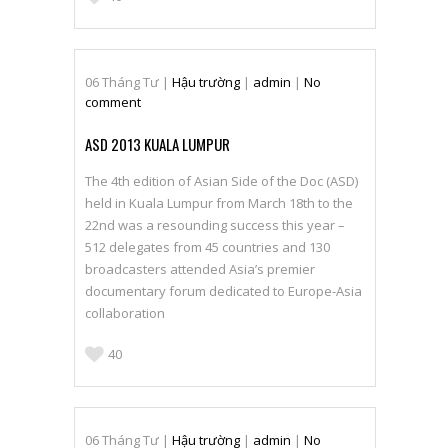
06
Tháng Tư
|
Hậu trường
|
admin
|
No
comment
ASD 2013 KUALA LUMPUR
The 4th edition of Asian Side of the Doc (ASD)
held in Kuala Lumpur from March 18th to the
22nd was a resounding success this year –
512 delegates from 45 countries and 130
broadcasters attended Asia’s premier
documentary forum dedicated to Europe-Asia
collaboration
40
06
Tháng Tư
|
Hậu trường
|
admin
|
No